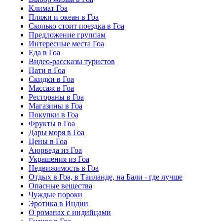
Климат Гоа
Пляжи и океан в Гоа
Сколько стоит поездка в Гоа
Предложение группам
Интересные места Гоа
Еда в Гоа
Видео-рассказы туристов
Пати в Гоа
Скидки в Гоа
Массаж в Гоа
Рестораны в Гоа
Магазины в Гоа
Покупки в Гоа
Фрукты в Гоа
Дары моря в Гоа
Цены в Гоа
Аюрведа из Гоа
Украшения из Гоа
Недвижимость в Гоа
Отдых в Гоа, в Таиланде, на Бали - где лучше
Опасные вещества
Чуждые пороки
Эротика в Индии
О романах с индийцами