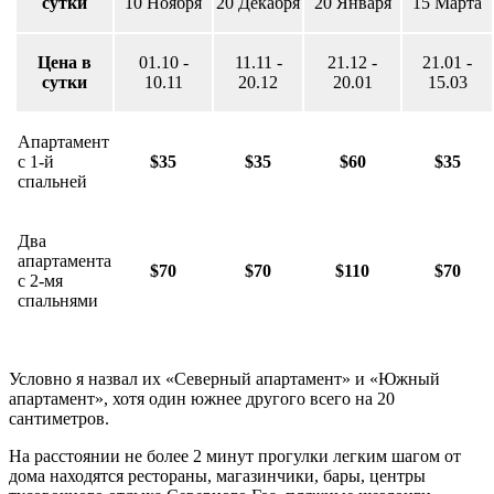
сутки
10 Ноября
20 Декабря
20 Января
15 Марта
Цена в
01.10 -
11.11 -
21.12 -
21.01 -
сутки
10.11
20.12
20.01
15.03
Апартамент
с 1-й
$35
$35
$60
$35
спальней
Два
апартамента
$70
$70
$110
$70
с 2-мя
спальнями
Условно я назвал их «Северный апартамент» и «Южный
апартамент», хотя один южнее другого всего на 20
сантиметров.
На расстоянии не более 2 минут прогулки легким шагом от
дома находятся рестораны, магазинчики, бары, центры