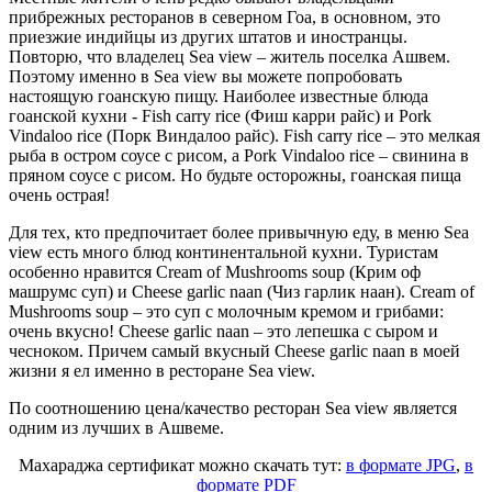
прибрежных ресторанов в северном Гоа, в основном, это
приезжие индийцы из других штатов и иностранцы.
Повторю, что владелец Sea view – житель поселка Ашвем.
Поэтому именно в Sea view вы можете попробовать
настоящую гоанскую пищу. Наиболее известные блюда
гоанской кухни - Fish carry rice (Фиш карри райс) и Pork
Vindaloo rice (Порк Виндалоо райс). Fish carry rice – это мелкая
рыба в остром соусе с рисом, а Pork Vindaloo rice – свинина в
пряном соусе с рисом. Но будьте осторожны, гоанская пища
очень острая!
Для тех, кто предпочитает более привычную еду, в меню Sea
view есть много блюд континентальной кухни. Туристам
особенно нравится Cream of Mushrooms soup (Крим оф
машрумс суп) и Cheese garlic naan (Чиз гарлик наан). Cream of
Mushrooms soup – это суп с молочным кремом и грибами:
очень вкусно! Cheese garlic naan – это лепешка с сыром и
чесноком. Причем самый вкусный Cheese garlic naan в моей
жизни я ел именно в ресторане Sea view.
По соотношению цена/качество ресторан Sea view является
одним из лучших в Ашвеме.
Махараджа сертификат можно скачать тут:
в формате JPG
,
в
формате PDF