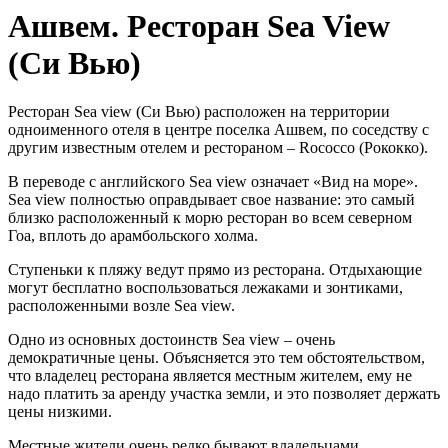
Ашвем. Ресторан Sea View
(Си Вью)
Ресторан Sea view (Си Вью) расположен на территории
одноименного отеля в центре поселка Ашвем, по соседству с
другим известным отелем и рестораном – Rococco (Рококко).
В переводе с английского Sea view означает «Вид на море».
Sea view полностью оправдывает свое название: это самый
близко расположенный к морю ресторан во всем северном
Гоа, вплоть до арамбольского холма.
Ступеньки к пляжу ведут прямо из ресторана. Отдыхающие
могут бесплатно воспользоваться лежаками и зонтиками,
расположенными возле Sea view.
Одно из основных достоинств Sea view – очень
демократичные цены. Объясняется это тем обстоятельством,
что владелец ресторана является местным жителем, ему не
надо платить за аренду участка земли, и это позволяет держать
цены низкими.
Местные жители очень редко бывают владельцами