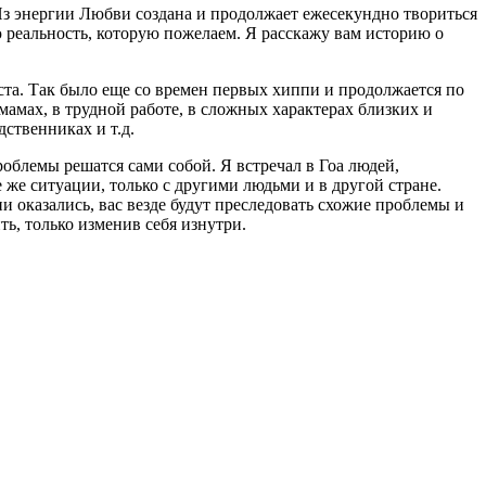
 Из энергии Любви создана и продолжает ежесекундно твориться
 реальность, которую пожелаем. Я расскажу вам историю о
ста. Так было еще со времен первых хиппи и продолжается по
 мамах, в трудной работе, в сложных характерах близких и
ственниках и т.д.
облемы решатся сами собой. Я встречал в Гоа людей,
 же ситуации, только с другими людьми и в другой стране.
и оказались, вас везде будут преследовать схожие проблемы и
ь, только изменив себя изнутри.