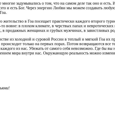
 многие задумывались о том, что на самом деле так оно и есть.
это и есть Бог. Через энергию Любви мы можем создавать любую
Гоа.
то жительство в Гоа посещает практически каждого второго тури
е-то вовне: в плохом климате, в черствых папах и невротических
х, в продажных женщинах и грубых мужчинах, в завистливых род
тве из холодной и суровой России в теплый и мягкий Гоа их пр
 происходит только на первых порах. Потом возвращаются все те
аждого из нас. Убежать от самого себя невозможно. Где бы вы н
жением мира внутри нас. Окружающую реальность можно изменит
ьями!