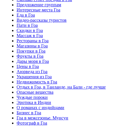
Предложение группам
Интересные места Гоа
Еда в Гоа
Видео-рассказы туристов
Пати в Гоа
Скидки в Гоа
Массаж в Гоа
Рестораны в Гоа
Магазины в Гоа
Покупки в Гоа
Фрукты в Гоа
Дары моря в Гоа
Цены в Гоа
Аюрведа из Гоа
Украшения из Гоа
Недвижимость в Гоа
Отдых в Гоа, в Таиланде, на Бали - где лучше
Опасные вещества
Чуждые пороки
Эротика в Индии
О романах с индийцами
Бизнес в Гоа
Гоа в межсезонье. Мунсун
Фотограф в Гоа