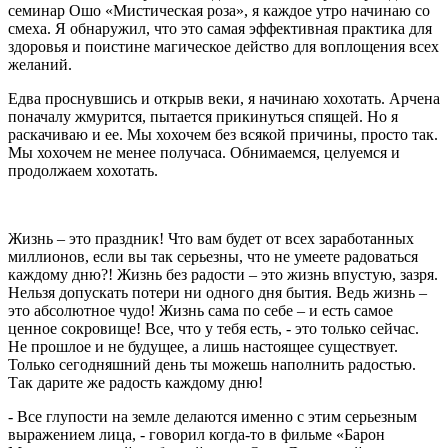
семинар Ошо «Мистическая роза», я каждое утро начинаю со
смеха. Я обнаружил, что это самая эффективная практика для
здоровья и поистине магическое действо для воплощения всех
желаний.
Едва проснувшись и открыв веки, я начинаю хохотать. Арчена
поначалу жмурится, пытается прикинуться спящей. Но я
раскачиваю и ее. Мы хохочем без всякой причины, просто так.
Мы хохочем не менее получаса. Обнимаемся, целуемся и
продолжаем хохотать.
Жизнь – это праздник! Что вам будет от всех заработанных
миллионов, если вы так серьезны, что не умеете радоваться
каждому дню?! Жизнь без радости – это жизнь впустую, зазря.
Нельзя допускать потери ни одного дня бытия. Ведь жизнь –
это абсолютное чудо! Жизнь сама по себе – и есть самое
ценное сокровище! Все, что у тебя есть, - это только сейчас.
Не прошлое и не будущее, а лишь настоящее существует.
Только сегодняшний день ты можешь наполнить радостью.
Так дарите же радость каждому дню!
- Все глупости на земле делаются именно с этим серьезным
выражением лица, - говорил когда-то в фильме «Барон