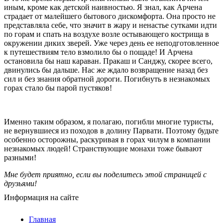
иным, кроме как детской наивностью. Я знал, как Арчена
страдает от малейшего бытового дискомфорта. Она просто не
представляла себе, что значит в жару и ненастье сутками идти
по горам и спать на воздухе возле остывающего кострища в
окружении диких зверей. Уже через день ее неподготовленное
к путешествиям тело взмолило бы о пощаде! И Арчена
остановила бы наш караван. Пракаш и Санджу, скорее всего,
двинулись бы дальше. Нас же ждало возвращение назад без
сил и без знания обратной дороги. Погибнуть в незнакомых
горах стало бы парой пустяков!
Именно таким образом, я полагаю, погибли многие туристы,
не вернувшиеся из походов в долину Парвати. Поэтому будьте
особенно осторожны, раскуривая в горах чилум в компании
незнакомых людей! Странствующие монахи тоже бывают
разными!
Мне будет приятно, если вы поделитесь этой страницей с
друзьями!
Информация на сайте
Главная