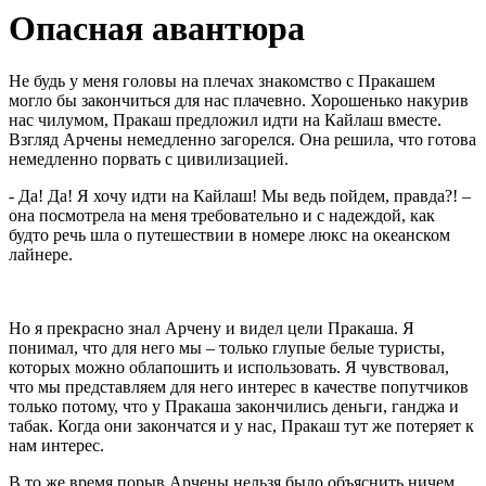
Опасная авантюра
Не будь у меня головы на плечах знакомство с Пракашем
могло бы закончиться для нас плачевно. Хорошенько накурив
нас чилумом, Пракаш предложил идти на Кайлаш вместе.
Взгляд Арчены немедленно загорелся. Она решила, что готова
немедленно порвать с цивилизацией.
- Да! Да! Я хочу идти на Кайлаш! Мы ведь пойдем, правда?! –
она посмотрела на меня требовательно и с надеждой, как
будто речь шла о путешествии в номере люкс на океанском
лайнере.
Но я прекрасно знал Арчену и видел цели Пракаша. Я
понимал, что для него мы – только глупые белые туристы,
которых можно облапошить и использовать. Я чувствовал,
что мы представляем для него интерес в качестве попутчиков
только потому, что у Пракаша закончились деньги, ганджа и
табак. Когда они закончатся и у нас, Пракаш тут же потеряет к
нам интерес.
В то же время порыв Арчены нельзя было объяснить ничем