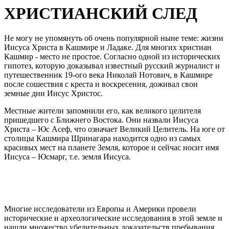
ХРИСТИАНСКИЙ СЛЕД
Не могу не упомянуть об очень популярной ныне теме: жизни
Иисуса Христа в Кашмире и Ладаке. Для многих христиан
Кашмир - место не простое. Согласно одной из исторических
гипотез, которую доказывал известный русский журналист и
путешественник 19-ого века Николай Нотович, в Кашмире
после сошествия с креста и воскресения, доживал свои
земные дни Иисус Христос.
Местные жители запомнили его, как великого целителя
пришедшего с Ближнего Востока. Они назвали Иисуса
Христа – Юс Асеф, что означает Великий Целитель. На юге от
столицы Кашмира Шринагара находится одно из самых
красивых мест на планете Земля, которое и сейчас носит имя
Иисуса – Юсмарг, т.е. земля Иисуса.
Многие исследователи из Европы и Америки провели
исторические и археологические исследования в этой земле и
нашли множество убедительных доказательств пребывания