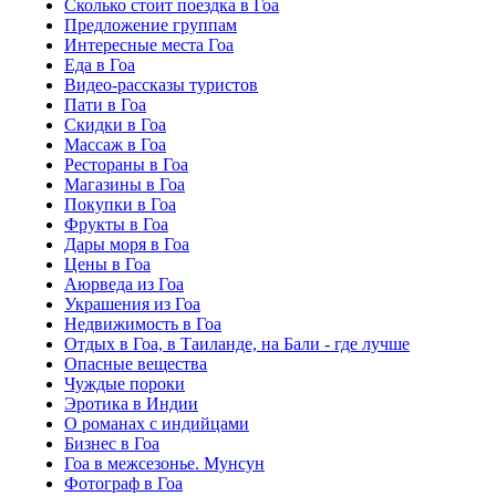
Сколько стоит поездка в Гоа
Предложение группам
Интересные места Гоа
Еда в Гоа
Видео-рассказы туристов
Пати в Гоа
Скидки в Гоа
Массаж в Гоа
Рестораны в Гоа
Магазины в Гоа
Покупки в Гоа
Фрукты в Гоа
Дары моря в Гоа
Цены в Гоа
Аюрведа из Гоа
Украшения из Гоа
Недвижимость в Гоа
Отдых в Гоа, в Таиланде, на Бали - где лучше
Опасные вещества
Чуждые пороки
Эротика в Индии
О романах с индийцами
Бизнес в Гоа
Гоа в межсезонье. Мунсун
Фотограф в Гоа