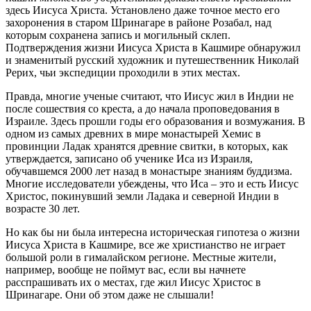
здесь Иисуса Христа. Установлено даже точное место его
захоронения в старом Шринагаре в районе Розабал, над
которым сохранена запись и могильный склеп.
Подтверждения жизни Иисуса Христа в Кашмире обнаружил
и знаменитый русский художник и путешественник Николай
Рерих, чьи экспедиции проходили в этих местах.
Правда, многие ученые считают, что Иисус жил в Индии не
после сошествия со креста, а до начала проповедования в
Израиле. Здесь прошли годы его образования и возмужания. В
одном из самых древних в мире монастырей Хемис в
провинции Ладак хранятся древние свитки, в которых, как
утверждается, записано об ученике Иса из Израиля,
обучавшемся 2000 лет назад в монастыре знаниям буддизма.
Многие исследователи убеждены, что Иса – это и есть Иисус
Христос, покинувший земли Ладака и северной Индии в
возрасте 30 лет.
Но как бы ни была интересна историческая гипотеза о жизни
Иисуса Христа в Кашмире, все же христианство не играет
большой роли в гималайском регионе. Местные жители,
например, вообще не поймут вас, если вы начнете
расспрашивать их о местах, где жил Иисус Христос в
Шринагаре. Они об этом даже не слышали!