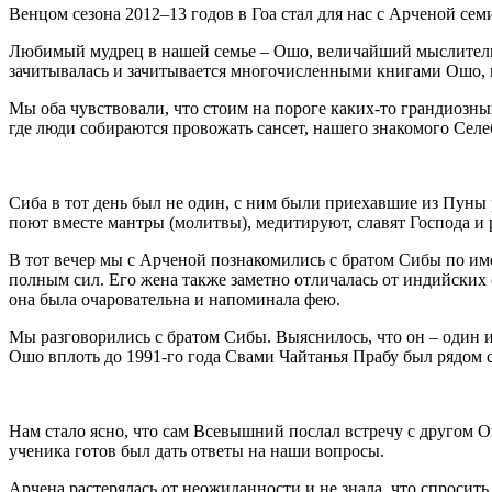
Венцом сезона 2012–13 годов в Гоа стал для нас с Арченой сем
Любимый мудрец в нашей семье – Ошо, величайший мыслитель 
зачитывалась и зачитывается многочисленными книгами Ошо, в
Мы оба чувствовали, что стоим на пороге каких-то грандиозны
где люди собираются провожать сансет, нашего знакомого Селе
Сиба в тот день был не один, с ним были приехавшие из Пуны 
поют вместе мантры (молитвы), медитируют, славят Господа и 
В тот вечер мы с Арченой познакомились с братом Сибы по име
полным сил. Его жена также заметно отличалась от индийских
она была очаровательна и напоминала фею.
Мы разговорились с братом Сибы. Выяснилось, что он – один и
Ошо вплоть до 1991-го года Свами Чайтанья Прабу был рядом 
Нам стало ясно, что сам Всевышний послал встречу с другом 
ученика готов был дать ответы на наши вопросы.
Арчена растерялась от неожиданности и не знала, что спросить