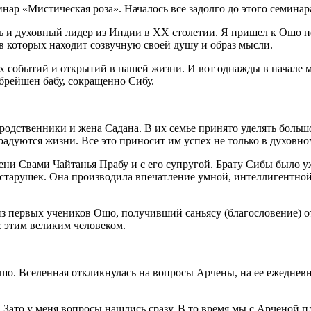
инар «Мистическая роза». Началось все задолго до этого семинар
и духовный лидер из Индии в ХХ столетии. Я пришел к Ошо не 
 которых находит созвучную своей душу и образ мысли.
х событий и открытий в нашей жизни. И вот однажды в начале м
брейшен бабу, сокращенно Сибу.
родственники и жена Садана. В их семье принято уделять больш
радуются жизни. Все это приносит им успех не только в духовно
ни Свами Чайтанья Прабу и с его супругой. Брату Сибы было уж
 старушек. Она производила впечатление умной, интеллигентно
з первых учеников Ошо, получивший саньясу (благословение) от
с этим великим человеком.
Ошо. Вселенная откликнулась на вопросы Арчены, на ее ежеднев
. Зато у меня вопросы нашлись сразу. В то время мы с Арченой 