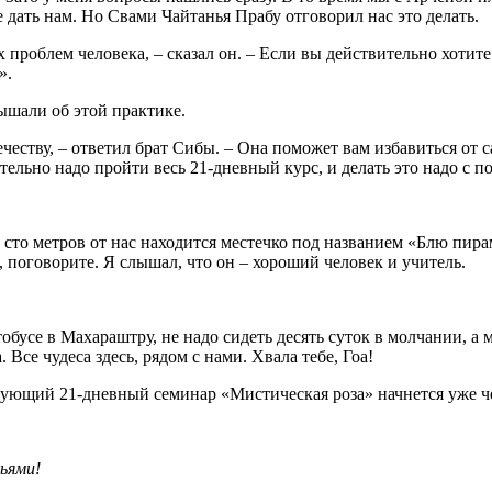
 дать нам. Но Свами Чайтанья Прабу отговорил нас это делать.
ых проблем человека, – сказал он. – Если вы действительно хот
».
лышали об этой практике.
ечеству, – ответил брат Сибы. – Она поможет вам избавиться от
тельно надо пройти весь 21-дневный курс, и делать это надо с п
ез сто метров от нас находится местечко под названием «Блю пир
, поговорите. Я слышал, что он – хороший человек и учитель.
автобусе в Махараштру, не надо сидеть десять суток в молчании
 Все чудеса здесь, рядом с нами. Хвала тебе, Гоа!
дующий 21-дневный семинар «Мистическая роза» начнется уже че
ьями!