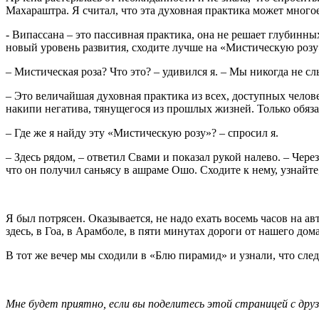
Махараштра. Я считал, что эта духовная практика может многое
- Випассана – это пассивная практика, она не решает глубинн
новый уровень развития, сходите лучше на «Мистическую розу
– Мистическая роза? Что это? – удивился я. – Мы никогда не с
– Это величайшая духовная практика из всех, доступных челов
накипи негатива, тянущегося из прошлых жизней. Только обяза
– Где же я найду эту «Мистическую розу»? – спросил я.
– Здесь рядом, – ответил Свами и показал рукой налево. – Чер
что он получил саньясу в ашраме Ошо. Сходите к нему, узнайте
Я был потрясен. Оказывается, не надо ехать восемь часов на 
здесь, в Гоа, в Арамболе, в пяти минутах дороги от нашего дома.
В тот же вечер мы сходили в «Блю пирамид» и узнали, что сле
Мне будет приятно, если вы поделитесь этой страницей с друз