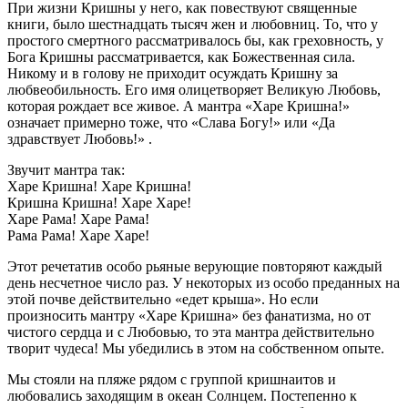
При жизни Кришны у него, как повествуют священные
книги, было шестнадцать тысяч жен и любовниц. То, что у
простого смертного рассматривалось бы, как греховность, у
Бога Кришны рассматривается, как Божественная сила.
Никому и в голову не приходит осуждать Кришну за
любвеобильность. Его имя олицетворяет Великую Любовь,
которая рождает все живое. А мантра «Харе Кришна!»
означает примерно тоже, что «Слава Богу!» или «Да
здравствует Любовь!» .
Звучит мантра так:
Харе Кришна! Харе Кришна!
Кришна Кришна! Харе Харе!
Харе Рама! Харе Рама!
Рама Рама! Харе Харе!
Этот речетатив особо рьяные верующие повторяют каждый
день несчетное число раз. У некоторых из особо преданных на
этой почве действительно «едет крыша». Но если
произносить мантру «Харе Кришна» без фанатизма, но от
чистого сердца и с Любовью, то эта мантра действительно
творит чудеса! Мы убедились в этом на собственном опыте.
Мы стояли на пляже рядом с группой кришнаитов и
любовались заходящим в океан Солнцем. Постепенно к