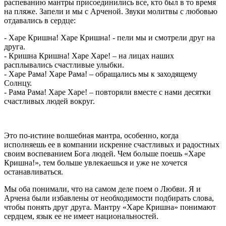
распеванию мантры присоединились все, кто был в то время
на пляже. Запели и мы с Арченой. Звуки молитвы с любовью
отдавались в сердце:
- Харе Кришна! Харе Кришна! - пели мы и смотрели друг на
друга.
- Кришна Кришна! Харе Харе! – на лицах наших
расплывались счастливые улыбки.
- Харе Рама! Харе Рама! – обращались мы к заходящему
Солнцу.
- Рама Рама! Харе Харе! – повторяли вместе с нами десятки
счастливых людей вокруг.
Это по-истине волшебная мантра, особенно, когда
исполняешь ее в компании искренне счастливых и радостных
своим воспеванием Бога людей. Чем больше поешь «Харе
Кришна!», тем больше увлекаешься и уже не хочется
останавливаться.
Мы оба понимали, что на самом деле поем о Любви. Я и
Арчена были избавлены от необходимости подбирать слова,
чтобы понять друг друга. Мантру «Харе Кришна» понимают
сердцем, язык ее не имеет национальностей.