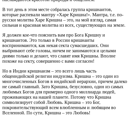
В тот день в этом месте собралась группа кришнаитов,
которые распевали мантру «Харе Кришна!». Мантра, т.е. по-
русски молитва Харе Кришна – это, на мой взгляд, самая
сильная и красивая молитва из всех, существующих на земле.
Я должен кое-что пояснить вам про Бога Кришну и
кришнаитов. Это только в России кришнаиты
воспринимаются, как некая секта сумасшедших. Они
выбривают себе головы, ничем не занимаются и целыми
днями только и делают, что славят имя Кришны. Вполне
похоже на секту, совершенно с вами согласен!
Но в Индии кришнаизм – это всего лишь часть
общеиндийской религии индуизма. Кришна – это один из
многочисленных Богов в индийской иерархии, причем далеко
не самый главный. Зато Кришна, безусловно, один из самых
любимых Богов для примерно одного миллиарда людей,
проживающих на нашей планете. Потому что Кришна
символизирует собой Любовь. Кришна – это Бог,
покровительствующий всем влюбленным и любящим во
Вселенной. По сути, Кришна – это Любовь!