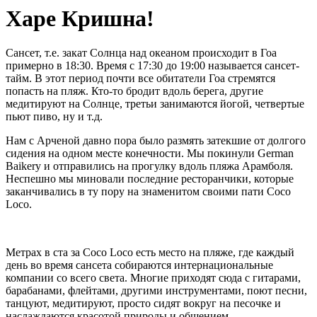
Харе Кришна!
Сансет, т.е. закат Солнца над океаном происходит в Гоа
примерно в 18:30. Время с 17:30 до 19:00 называется сансет-
тайм. В этот период почти все обитатели Гоа стремятся
попасть на пляж. Кто-то бродит вдоль берега, другие
медитируют на Солнце, третьи занимаются йогой, четвертые
пьют пиво, ну и т.д.
Нам с Арченой давно пора было размять затекшие от долгого
сидения на одном месте конечности. Мы покинули German
Baikery и отправились на прогулку вдоль пляжа Арамболя.
Неспешно мы миновали последние ресторанчики, которые
заканчивались в ту пору на знаменитом своими пати Coco
Loсo.
Метрах в ста за Coco Loсo есть место на пляже, где каждый
день во время сансета собираются интернациональные
компании со всего света. Многие приходят сюда с гитарами,
барабанами, флейтами, другими инструментами, поют песни,
танцуют, медитируют, просто сидят вокруг на песочке и
наслаждаются красотой природы и общением.