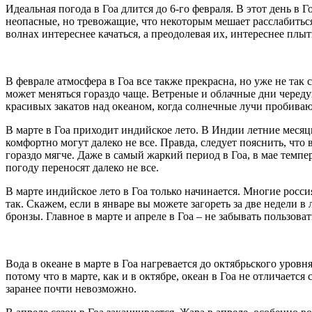
Идеальная погода в Гоа длится до 6-го февраля. В этот день в
неопасные, но тревожащие, что некоторым мешает расслабиться
волнах интереснее качаться, а преодолевая их, интереснее плыт
В феврале атмосфера в Гоа все также прекрасна, но уже не так
может меняться гораздо чаще. Ветреные и облачные дни черед
красивых закатов над океаном, когда солнечные лучи пробива
В марте в Гоа приходит индийское лето. В Индии летние месяцы
комфортно могут далеко не все. Правда, следует пояснить, что 
гораздо мягче. Даже в самый жаркий период в Гоа, в мае тем
погоду переносят далеко не все.
В марте индийское лето в Гоа только начинается. Многие росси
так. Скажем, если в январе вы можете загореть за две недели 
бронзы. Главное в марте и апреле в Гоа – не забывать пользов
Вода в океане в марте в Гоа нагревается до октябрьского уровн
потому что в марте, как и в октябре, океан в Гоа не отличае
заранее почти невозможно.