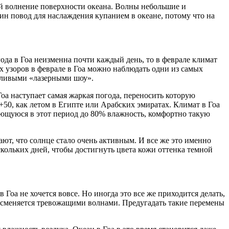
обой волнение поверхности океана. Волны небольшие и
ин повод для наслаждения купанием в океане, потому что на
года в Гоа неизменна почти каждый день, то в феврале климат
х узоров в феврале в Гоа можно наблюдать одни из самых
удливыми «лазерными шоу».
Гоа наступает самая жаркая погода, переносить которую
 +50, как летом в Египте или Арабских эмиратах. Климат в Гоа
шающуюся в этот период до 80% влажность, комфортно такую
ают, что солнце стало очень активным. И все же это именно
ескольких дней, чтобы достигнуть цвета кожи оттенка темной
 Гоа не хочется вовсе. Но иногда это все же приходится делать,
ль сменяется тревожащими волнами. Предугадать такие перемены