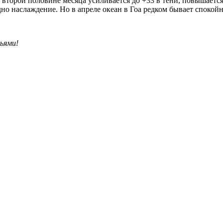
о второй половине месяца усиливается до +33 в тени, повышается
дно наслаждение. Но в апреле океан в Гоа редком бывает спокой
ьями!