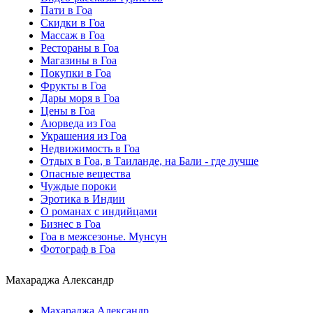
Пати в Гоа
Скидки в Гоа
Массаж в Гоа
Рестораны в Гоа
Магазины в Гоа
Покупки в Гоа
Фрукты в Гоа
Дары моря в Гоа
Цены в Гоа
Аюрведа из Гоа
Украшения из Гоа
Недвижимость в Гоа
Отдых в Гоа, в Таиланде, на Бали - где лучше
Опасные вещества
Чуждые пороки
Эротика в Индии
О романах с индийцами
Бизнес в Гоа
Гоа в межсезонье. Мунсун
Фотограф в Гоа
Махараджа Александр
Махараджа Александр