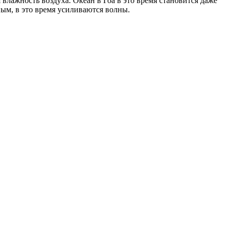
 влажность воздуха. Океан в Гоа в это время становится даже
ным, в это время усиливаются волны.