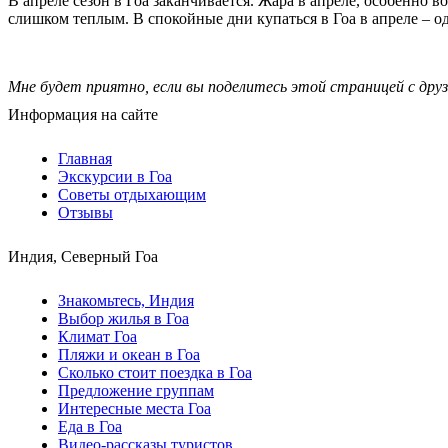
В апреле сезон в Гоа заканчивается. Жара в апреле, особенно в
слишком теплым. В спокойные дни купаться в Гоа в апреле – о
Мне будет приятно, если вы поделитесь этой страницей с друз
Информация на сайте
Главная
Экскурсии в Гоа
Советы отдыхающим
Отзывы
Индия, Северный Гоа
Знакомьтесь, Индия
Выбор жилья в Гоа
Климат Гоа
Пляжи и океан в Гоа
Сколько стоит поездка в Гоа
Предложение группам
Интересные места Гоа
Еда в Гоа
Видео-рассказы туристов