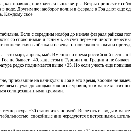
 Гоа, как правило, приходят сильные ветры. Ветры приносят с с
 в воде. Другим же наоборот волны в феврале в Гоа дают еще од
ь. Каждому свое.
 стабильна. Если с середины ноября до начала февраля райская по
уются со спокойными и ясными. За счет переменчивости небесны
ют тоннели сквозь облака и освещают поверхность океана прич
 – это март, апрель, май. Именно во время российской весны в 
в Гоа не бывает +40, как летом в Турции или Греции и не бывает
пература редко поднимается выше +35. Но если учесть еще повы
яне, приехавшие на каникулы в Гоа в это время, вообще не замеч
в лучшем случае до «подмосковного» уровня, то в марте хватит н
аться солнцезащитными кремами.
я: температура +30 становится нормой. Вылезать из воды в марте в
тся стабильностью: спокойные дни чередуются с ветренными, шти