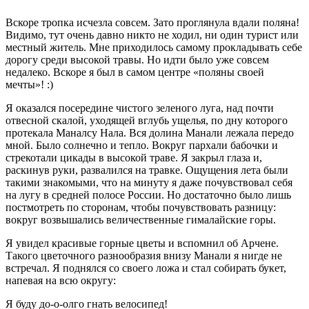
Вскоре тропка исчезла совсем. Зато проглянула вдали поляна!
Видимо, тут очень давно никто не ходил, ни один турист или
местный житель. Мне приходилось самому прокладывать себе
дорогу среди высокой травы. Но идти было уже совсем
недалеко. Вскоре я был в самом центре «поляны своей
мечты»! :)
Я оказался посередине чистого зеленого луга, над почти
отвесной скалой, уходящей вглубь ущелья, по дну которого
протекала Маналсу Нала. Вся долина Манали лежала передо
мной. Было солнечно и тепло. Вокруг пархали бабочки и
стрекотали цикады в высокой траве. Я закрыл глаза и,
раскинув руки, развалился на травке. Ощущения лета были
такими знакомыми, что на минуту я даже почувствовал себя
на лугу в средней полосе России. Но достаточно было лишь
постмотреть по сторонам, чтобы почувствовать разницу:
вокруг возвышались величественные гималайские горы.
Я увидел красивые горные цветы и вспомнил об Арчене.
Такого цветочного разнообразия внизу Манали я нигде не
встречал. Я поднялся со своего ложа и стал собирать букет,
напевая на всю округу:
Я буду до-о-олго гнать велосипед!