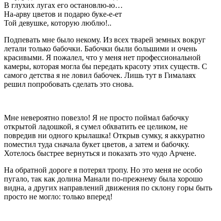
В глухих лугах его остановлю-ю…
На-арву цветов и подарю буке-е-ет
Той девушке, которую люблю!..
Подпевать мне было некому. Из всех тварей земных вокруг
летали только бабочки. Бабочки были большими и очень
красивыми. Я пожалел, что у меня нет профессиональной
камеры, которая могла бы передать красоту этих существ. С
самого детства я не ловил бабочек. Лишь тут в Гималаях
решил попробовать сделать это снова.
Мне невероятно повезло! Я не просто поймал бабочку
открытой ладошкой, я сумел обхватить ее целиком, не
повредив ни одного крылашка! Открыв сумку, я аккуратно
поместил туда сначала букет цветов, а затем и бабочку.
Хотелось быстрее вернуться и показать это чудо Арчене.
На обратной дороге я потерял тропу. Но это меня не особо
пугало, так как долина Манали по-прежнему была хорошо
видна, а других направлений движения по склону горы быть
просто не могло: только вперед!