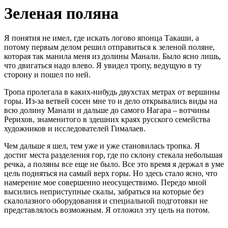
Зеленая поляна
Я понятия не имел, где искать логово японца Такаши, а
потому первым делом решил отправиться к зеленой поляне,
которая так манила меня из долины Манали. Было ясно лишь,
что двигаться надо влево. Я увидел тропу, ведущую в ту
сторону и пошел по ней.
Тропа пролегала в каких-нибудь двухстах метрах от вершины
горы. Из-за ветвей сосен мне то и дело открывались виды на
всю долину Манали и дальше до самого Нагара – вотчины
Рерихов, знаменитого в здешних краях русского семейства
художников и исследователей Гималаев.
Чем дальше я шел, тем уже и уже становилась тропка. Я
достиг места разделения гор, где по склону стекала небольшая
речка, а поляны все еще не было. Все это время я держал в уме
цель подняться на самый верх горы. Но здесь стало ясно, что
намерение мое совершенно неосуществимо. Передо мной
высились неприступные скалы, забраться на которые без
скалолазного оборудования и специальной подготовки не
представлялось возможным. Я отложил эту цель на потом.