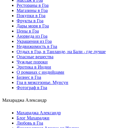
Массаж в Гоа
Рестораны в Гоа
Магазины в Гоа
Покупки в Гоа
Фрукты в Гоа
Дары моря в Гоа
Цены в Гоа
Аюрведа из Гоа
Украшения из Гоа
Недвижимость в Гоа
Отдых в Гоа, в Таиланде, на Бали - где лучше
Опасные вещества
Чуждые пороки
Эротика в Индии
О романах с индийцами
Бизнес в Гоа
Гоа в межсезонье. Мунсун
Фотограф в Гоа
Махараджа Александр
Махараджа Александр
Блог Махараджи
Любовь в Гоа