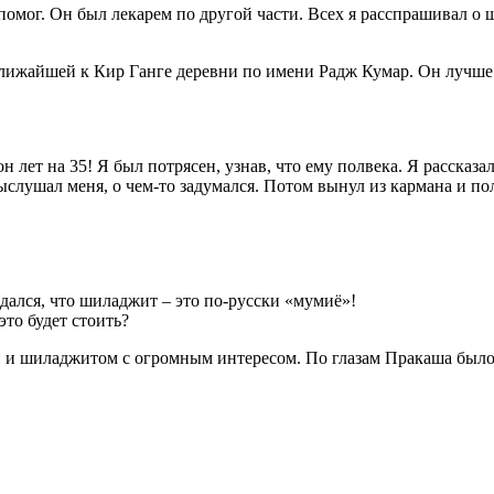
омог. Он был лекарем по другой части. Всех я расспрашивал о 
лижайшей к Кир Ганге деревни по имени Радж Кумар. Он лучше 
он лет на 35! Я был потрясен, узнав, что ему полвека. Я рассказ
ыслушал меня, о чем-то задумался. Потом вынул из кармана и п
адался, что шиладжит – это по-русски «мумиё»!
это будет стоить?
и и шиладжитом с огромным интересом. По глазам Пракаша было 