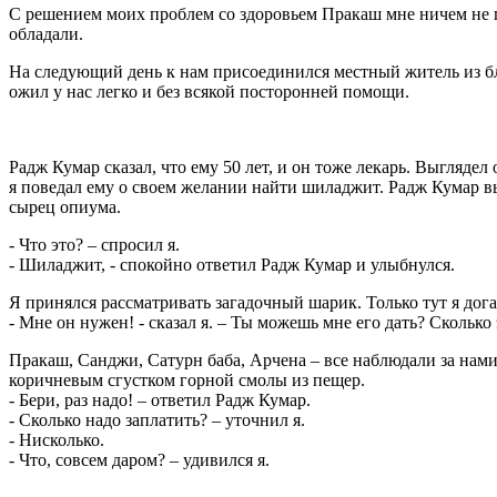
С решением моих проблем со здоровьем Пракаш мне ничем не п
обладали.
На следующий день к нам присоединился местный житель из б
ожил у нас легко и без всякой посторонней помощи.
Радж Кумар сказал, что ему 50 лет, и он тоже лекарь. Выглядел 
я поведал ему о своем желании найти шиладжит. Радж Кумар в
сырец опиума.
- Что это? – спросил я.
- Шиладжит, - спокойно ответил Радж Кумар и улыбнулся.
Я принялся рассматривать загадочный шарик. Только тут я дог
- Мне он нужен! - сказал я. – Ты можешь мне его дать? Сколько 
Пракаш, Санджи, Сатурн баба, Арчена – все наблюдали за нам
коричневым сгустком горной смолы из пещер.
- Бери, раз надо! – ответил Радж Кумар.
- Сколько надо заплатить? – уточнил я.
- Нисколько.
- Что, совсем даром? – удивился я.