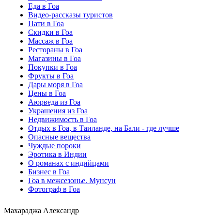
Еда в Гоа
Видео-рассказы туристов
Пати в Гоа
Скидки в Гоа
Массаж в Гоа
Рестораны в Гоа
Магазины в Гоа
Покупки в Гоа
Фрукты в Гоа
Дары моря в Гоа
Цены в Гоа
Аюрведа из Гоа
Украшения из Гоа
Недвижимость в Гоа
Отдых в Гоа, в Таиланде, на Бали - где лучше
Опасные вещества
Чуждые пороки
Эротика в Индии
О романах с индийцами
Бизнес в Гоа
Гоа в межсезонье. Мунсун
Фотограф в Гоа
Махараджа Александр