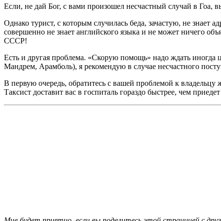
Если, не дай Бог, с вами произошел несчастный случай в Гоа
Однако турист, с которым случилась беда, зачастую, не знает а
совершенно не знает английского языка и не может ничего об
СССР!
Есть и другая проблема. «Скорую помощь» надо ждать иногда ц
Мандрем, Арамболь), я рекомендую в случае несчастного пост
В первую очередь, обратитесь с вашей проблемой к владельцу ж
Таксист доставит вас в госпиталь гораздо быстрее, чем приеде
Мне будет приятно, если вы поделитесь этой страницей с друз